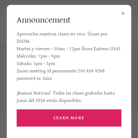
6005 SW 35 St. Miami, Fl, USA
Announcement
+1-305-321-8886
Aproveche nuestras clases en vivo. Únase por
ZOOM.
Martes y viernes - 10am - 12pm (hora Eastern USA)
El Reino de la Divina
Miércoles: 7pm - 9pm
Sabado: 1pm - 3pm
Voluntad en los Escritos de
Zoom meeting id permanente 250 458 9268
password es: luisa
Luisa Picarreta
¡Buenas Noticias! Todas las clases grabadas hasta
GUIAS DE ESTUDIO PARA LOS ESCRITOS.
Junio del 2026 están disponibles.
CLASES GRABADAS Y DISCUSIONES
LEARN MORE
Audio