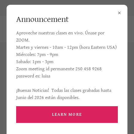
6005 SW 35 St. Miami, Fl, USA
Announcement
+1-305-321-8886
Aproveche nuestras clases en vivo. Únase por
ZOOM.
Martes y viernes - 10am - 12pm (hora Eastern USA)
El Reino de la Divina
Miércoles: 7pm - 9pm
Sabado: 1pm - 3pm
Voluntad en los Escritos de
Zoom meeting id permanente 250 458 9268
password es: luisa
Luisa Picarreta
¡Buenas Noticias! Todas las clases grabadas hasta
GUIAS DE ESTUDIO PARA LOS ESCRITOS.
Junio del 2026 están disponibles.
CLASES GRABADAS Y DISCUSIONES
LEARN MORE