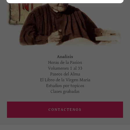
Analisis
Horas de la Pasion
Volumenes 1 al 33
Paseos del Alma
El Libro de la Virgen Maria
Estudios por topicos
Clases grabadas
CONTACTENOS